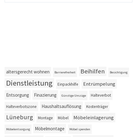
Beihilfen
altersgerecht wohnen
Barrierefreiheit
Besichtigung
Dienstleistung
Entrümpelung
Einpackhilfe
Entsorgung
Finazierung
Halteverbot
Günstige Umzüge
Haushaltsauflösung
Halteverbotszone
Kostenträger
Lüneburg
Möbeleinlagerung
Montage
Möbel
Möbelmontage
Möbelentsorgung
Möbel spenden