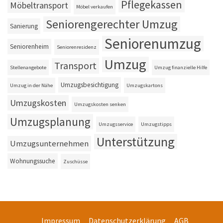
Pflegekassen
Möbeltransport
Möbel verkaufen
Seniorengerechter Umzug
Sanierung
Seniorenumzug
Seniorenheim
Seniorenresidenz
Umzug
Transport
Stellenangebote
Umzug finanzielle Hilfe
Umzugsbesichtigung
Umzug in der Nähe
Umzugskartons
Umzugskosten
Umzugskosten senken
Umzugsplanung
Umzugsservice
Umzugstipps
Unterstützung
Umzugsunternehmen
Wohnungssuche
Zuschüsse
Impressum
Datenschutzerklärung
AGB