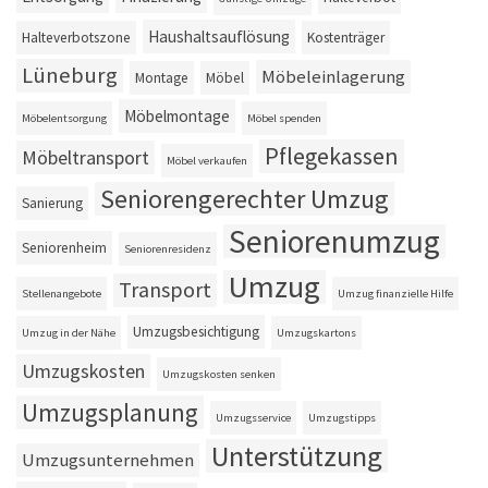
Haushaltsauflösung
Halteverbotszone
Kostenträger
Lüneburg
Möbeleinlagerung
Montage
Möbel
Möbelmontage
Möbelentsorgung
Möbel spenden
Pflegekassen
Möbeltransport
Möbel verkaufen
Seniorengerechter Umzug
Sanierung
Seniorenumzug
Seniorenheim
Seniorenresidenz
Umzug
Transport
Stellenangebote
Umzug finanzielle Hilfe
Umzugsbesichtigung
Umzug in der Nähe
Umzugskartons
Umzugskosten
Umzugskosten senken
Umzugsplanung
Umzugsservice
Umzugstipps
Unterstützung
Umzugsunternehmen