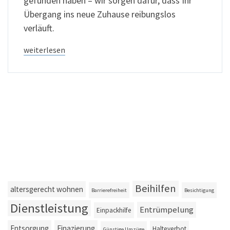
gefunden haben – wir sorgen dafür, dass Ihr
Übergang ins neue Zuhause reibungslos
verläuft.
weiterlesen
Beihilfen
altersgerecht wohnen
Barrierefreiheit
Besichtigung
Dienstleistung
Entrümpelung
Einpackhilfe
Entsorgung
Finazierung
Halteverbot
Günstige Umzüge