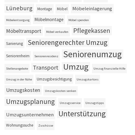
Lüneburg
Möbeleinlagerung
Montage
Möbel
Möbelmontage
Möbelentsorgung
Möbel spenden
Pflegekassen
Möbeltransport
Möbel verkaufen
Seniorengerechter Umzug
Sanierung
Seniorenumzug
Seniorenheim
Seniorenresidenz
Umzug
Transport
Stellenangebote
Umzug finanzielle Hilfe
Umzugsbesichtigung
Umzug in der Nähe
Umzugskartons
Umzugskosten
Umzugskosten senken
Umzugsplanung
Umzugsservice
Umzugstipps
Unterstützung
Umzugsunternehmen
Wohnungssuche
Zuschüsse