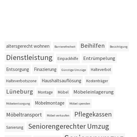
Beihilfen
altersgerecht wohnen
Barrierefreiheit
Besichtigung
Dienstleistung
Entrümpelung
Einpackhilfe
Entsorgung
Finazierung
Halteverbot
Günstige Umzüge
Haushaltsauflösung
Halteverbotszone
Kostenträger
Lüneburg
Möbeleinlagerung
Montage
Möbel
Möbelmontage
Möbelentsorgung
Möbel spenden
Pflegekassen
Möbeltransport
Möbel verkaufen
Seniorengerechter Umzug
Sanierung