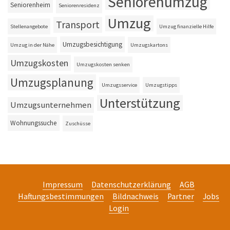
Seniorenumzug
Seniorenheim
Seniorenresidenz
Umzug
Transport
Stellenangebote
Umzug finanzielle Hilfe
Umzugsbesichtigung
Umzug in der Nähe
Umzugskartons
Umzugskosten
Umzugskosten senken
Umzugsplanung
Umzugsservice
Umzugstipps
Unterstützung
Umzugsunternehmen
Wohnungssuche
Zuschüsse
Impressum
Datenschutzerklärung
AGB
Haftungsbestimmungen
Bildnachweis
Partner
Jobs
Login