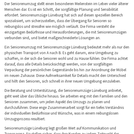
Der Seniorenumzug stellt einen besonderen Meilenstein im Leben vieler älterer
Menschen dar. Es ist ein Schritt, der sorgfältige Planung und Sensibilität
erfordert. Seniorenumzüge Lüneburg hat sich auf diesen speziellen Bereich
spezialisiert, um sicherzustellen, dass der Übergang für Senioren so
reibungslos und stressfrei wie möglich verläuft. Die Firma versteht die
einzigartigen Bedürfnisse und Herausforderungen, die mit Seniorenumzügen
verbunden sind, und bietet maßgeschneiderte Lösungen an.
Ein Seniorenumzug mit Seniorenumzüge Lüneburg bedeutet mehr als nur den
physischen Transport von A nach B. Es geht darum, eine Umgebung zu
schaffen, in der sich die Senioren wohl und zu Hause fühlen. Die Firma achtet
darauf, dass alle Details berücksichtigt werden, von der sorgfältigen
Verpackung der persönlichen Gegenstände bis hin zur Anordnung der Möbel
im neuen Zuhause. Diese Aufmerksamkeit für Details macht den Unterschied
und hilft den Senioren, sich schnell in ihrer neuen Umgebung einzuleben.
Die Beratung und Unterstützung, die Seniorenumzüge Lüneburg anbietet,
geht weit über das Übliche hinaus. Sie arbeiten eng mit den Familien und den
Senioren zusammen, um jeden Aspekt des Umzugs zu planen und
durchzuführen. Diese enge Zusammenarbeit sorgt für ein tiefes Verständnis
der individuellen Bedürfnisse und Wünsche, was in einem reibungslosen
Umzugsprozess resultiert.
Seniorenumzüge Lüneburg legt großen Wert auf Kommunikation und
Transparenz. Sie stellen sicher, dass ihre Kunden zu jedem Zeitpunkt des