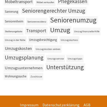
Pflegekassen
Möbeltransport
Möbel verkaufen
Seniorengerechter Umzug
Sanierung
Seniorenumzug
Seniorenheim
Seniorenresidenz
Umzug
Transport
Stellenangebote
Umzug finanzielle Hilfe
Umzugsbesichtigung
Umzug in der Nähe
Umzugskartons
Umzugskosten
Umzugskosten senken
Umzugsplanung
Umzugsservice
Umzugstipps
Unterstützung
Umzugsunternehmen
Wohnungssuche
Zuschüsse
Impressum
Datenschutzerklärung
AGB